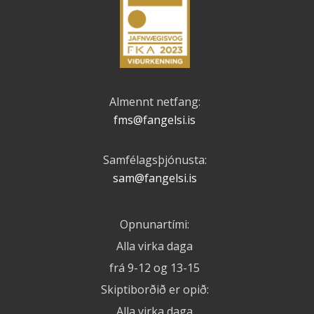
Almennt netfang:
fms@fangelsi.is
Samfélagsþjónusta:
sam@fangelsi.is
Opnunartími:
Alla virka daga
frá 9-12 og 13-15
Skiptiborðið er opið:
Alla virka daga