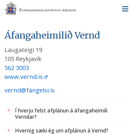
V
Áfangaheimilið Vernd
Laugateigi 19
105 Reykjavík
562 3003
www.vernd.is
vernd@fangelsi.is
Í hverju felst afplánun á áfangaheimili
Verndar?
Hvernig sæki ég um afplánun á Vernd?